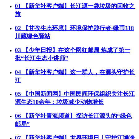
01
【新华社客户端】长江源一袋垃圾的回收之
旅
02
【甘孜生态环境】环境保护践行者-绿币318
川藏绿色驿站
03
【少年日报】在这个网红邮局 炼成了第一
批“长江生态小讲师”
04
【新华社客户端】这一群人，在源头守护长
江
05
【中国新闻网】中国民间环保组织关注长江
源生态10余年：垃圾减少动物增长
06
【新华社青海频道】探访长江源头的“绿色
邮局”
07
【新华社客户端】世界环境日｜守护江滩净