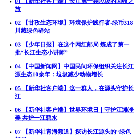
01
【新华社客户端】长江源一袋垃圾的回收之
旅
02
【甘孜生态环境】环境保护践行者-绿币318
川藏绿色驿站
03
【少年日报】在这个网红邮局 炼成了第一
批“长江生态小讲师”
04
【中国新闻网】中国民间环保组织关注长江
源生态10余年：垃圾减少动物增长
05
【新华社客户端】这一群人，在源头守护长
江
06
【新华社客户端】世界环境日｜守护江滩净
美 共护一江碧水
07
【新华社青海频道】探访长江源头的“绿色